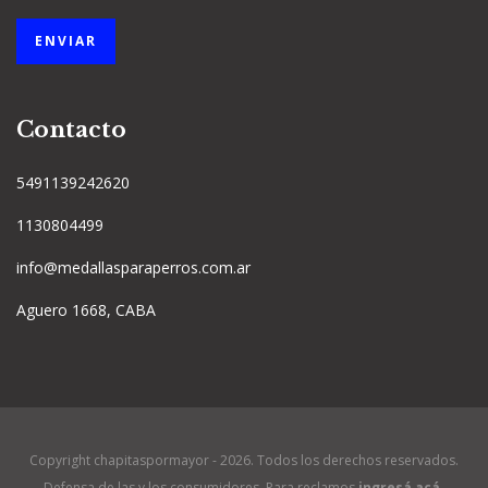
Contacto
5491139242620
1130804499
info@medallasparaperros.com.ar
Aguero 1668, CABA
Copyright chapitaspormayor - 2026. Todos los derechos reservados.
Defensa de las y los consumidores. Para reclamos
ingresá acá.