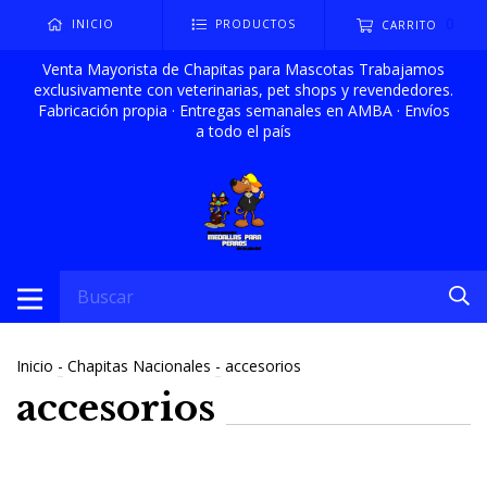
0
INICIO
PRODUCTOS
CARRITO
Venta Mayorista de Chapitas para Mascotas Trabajamos
exclusivamente con veterinarias, pet shops y revendedores.
Fabricación propia · Entregas semanales en AMBA · Envíos
a todo el país
Inicio
-
Chapitas Nacionales
-
accesorios
accesorios