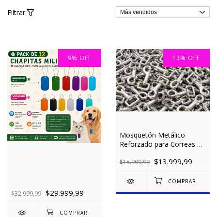
Filtrar
9
%
OFF
13
%
OFF
1
/
5
Mosquetón Metálico
Reforzado para Correas de
Perros para Cinta de 2 cm
$13.999,99
x 10 unidades
$15.999,99
$29.999,99
$32.999,99