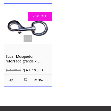
20
%
OFF
1
/
4
Super Mosqueton
reforzado grande x 5
unidades
$43.776,00
$54.720,00