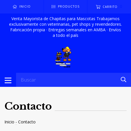
0
INICIO
PRODUCTOS
CARRITO
Venta Mayorista de Chapitas para Mascotas Trabajamos
exclusivamente con veterinarias, pet shops y revendedores.
Fabricación propia · Entregas semanales en AMBA · Envíos
a todo el país
Contacto
Inicio
-
Contacto