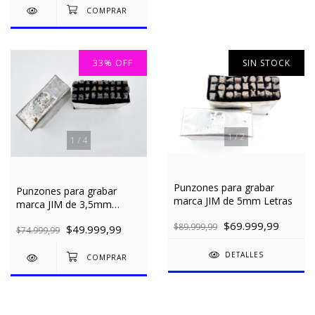
33
%
OFF
SIN STOCK
1
/
2
1
/
4
Punzones para grabar
Punzones para grabar
marca JIM de 5mm Letras
marca JIM de 3,5mm
Letras
$69.999,99
$89.999,99
$49.999,99
$74.999,99
DETALLES