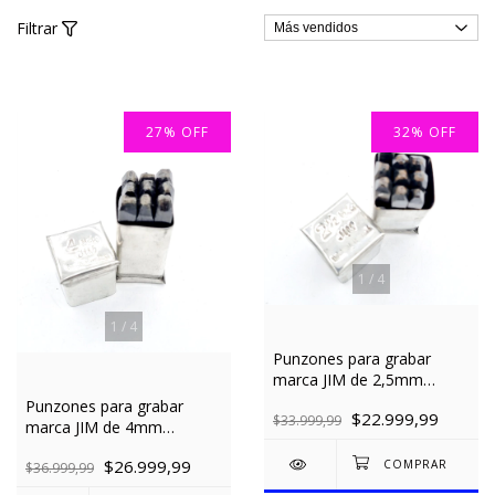
Filtrar
27
%
OFF
32
%
OFF
1
/
4
1
/
4
Punzones para grabar
marca JIM de 2,5mm
Numeros
Punzones para grabar
$22.999,99
$33.999,99
marca JIM de 4mm
Numeros
$26.999,99
$36.999,99