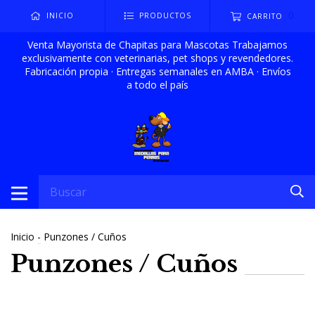
0
INICIO
PRODUCTOS
CARRITO
Venta Mayorista de Chapitas para Mascotas Trabajamos
exclusivamente con veterinarias, pet shops y revendedores.
Fabricación propia · Entregas semanales en AMBA · Envíos
a todo el país
Inicio
-
Punzones / Cuños
Punzones / Cuños