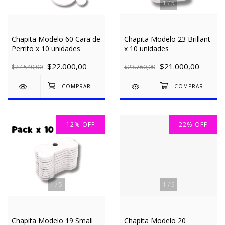
1
/
5
Chapita Modelo 60 Cara de
Chapita Modelo 23 Brillant
Perrito x 10 unidades
x 10 unidades
$22.000,00
$21.000,00
$27.540,00
$23.760,00
12
%
OFF
22
%
OFF
1
/
5
1
/
5
Chapita Modelo 19 Small
Chapita Modelo 20