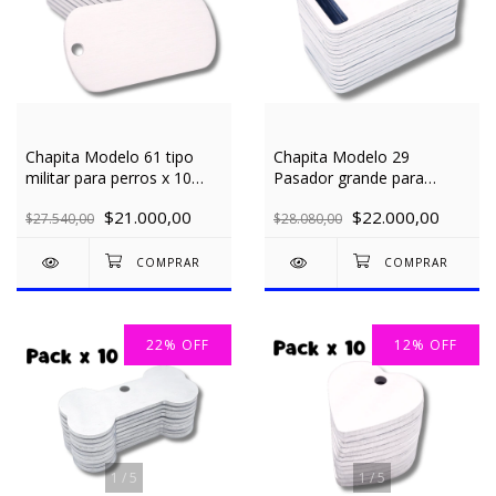
Chapita Modelo 61 tipo
Chapita Modelo 29
militar para perros x 10
Pasador grande para
unidades
collares de 3cm x 10
$21.000,00
$22.000,00
$27.540,00
unidades
$28.080,00
22
%
OFF
12
%
OFF
1
/
5
1
/
5