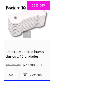
22
%
OFF
1
/
5
Chapita Modelo 8 hueso
clasico x 10 unidades
$22.000,00
$28.080,00