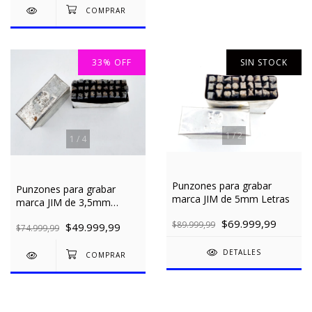
33
%
OFF
SIN STOCK
1
/
2
1
/
4
Punzones para grabar
Punzones para grabar
marca JIM de 5mm Letras
marca JIM de 3,5mm
Letras
$69.999,99
$89.999,99
$49.999,99
$74.999,99
DETALLES