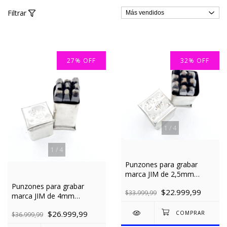
Filtrar
27
%
OFF
32
%
OFF
1
/
4
1
/
4
Punzones para grabar
marca JIM de 2,5mm
Numeros
Punzones para grabar
$22.999,99
$33.999,99
marca JIM de 4mm
Numeros
$26.999,99
$36.999,99