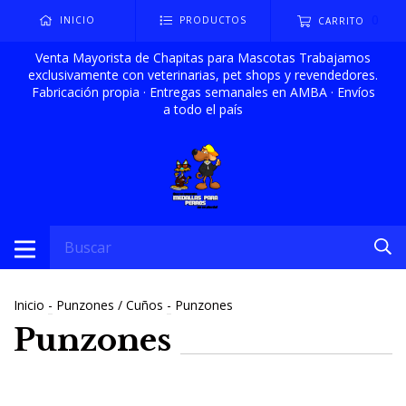
0
INICIO
PRODUCTOS
CARRITO
Venta Mayorista de Chapitas para Mascotas Trabajamos
exclusivamente con veterinarias, pet shops y revendedores.
Fabricación propia · Entregas semanales en AMBA · Envíos
a todo el país
Inicio
-
Punzones / Cuños
-
Punzones
Punzones