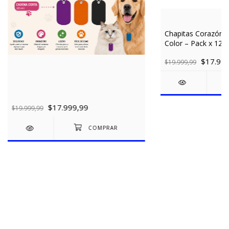
Chapitas Corazón 
Color – Pack x 12 
1 mm | Venta Mayo
$17.999
$19.999,99
$17.999,99
$19.999,99