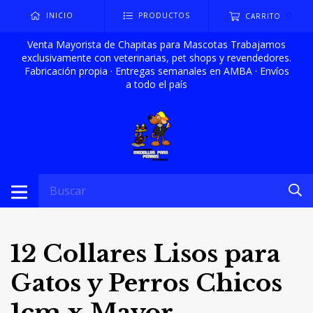
0
INICIO
PRODUCTOS
CARRITO
Venta Mayorista de Chapitas para Mascotas Trabajamos
exclusivamente con veterinarias, pet shops y revendedores.
Fabricación propia · Entregas semanales en AMBA · Envíos
a todo el país
12 Collares Lisos para
Gatos y Perros Chicos
1cm x Mayor