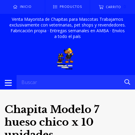
0
INICIO
PRODUCTOS
CARRITO
Venta Mayorista de Chapitas para Mascotas Trabajamos
exclusivamente con veterinarias, pet shops y revendedores.
Fabricación propia · Entregas semanales en AMBA · Envíos
a todo el país
Chapita Modelo 7
hueso chico x 10
unidades