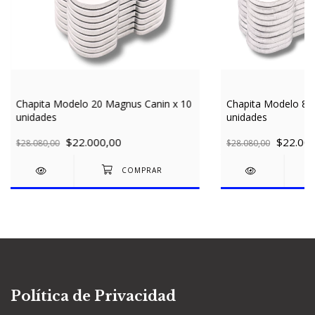
Chapita Modelo 20 Magnus Canin x 10
Chapita Modelo 8 h
unidades
unidades
$22.000,00
$22.000
$28.080,00
$28.080,00
Política de Privacidad