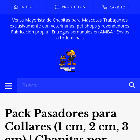
0
INICIO
PRODUCTOS
CARRITO
Venta Mayorista de Chapitas para Mascotas Trabajamos
exclusivamente con veterinarias, pet shops y revendedores.
Fabricación propia · Entregas semanales en AMBA · Envíos
a todo el país
Pack Pasadores para
Collares (1 cm, 2 cm, 3
cm) | Chapitas por