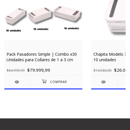
Pack Pasadores Simple | Combo x30
Chapita Modelo 37
Unidades para Collares de 1 a 3 cm
10 unidades
$79.999,99
$26.000
$84.999,99
$14.580,00