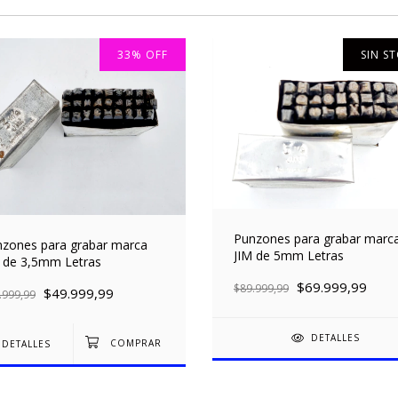
33
%
OFF
SIN S
Punzones para grabar marc
zones para grabar marca
JIM de 5mm Letras
 de 3,5mm Letras
$69.999,99
$89.999,99
$49.999,99
.999,99
DETALLES
DETALLES