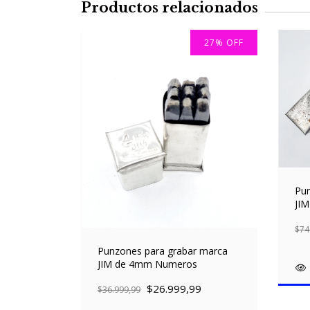
Productos relacionados
27
%
OFF
Pun
JIM
$74
Punzones para grabar marca
JIM de 4mm Numeros
$26.999,99
$36.999,99