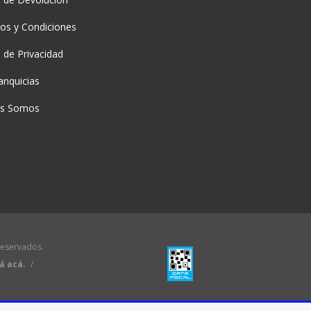
os y Condiciones
a de Privacidad
anquicias
es Somos
reservados.
á acá.
/