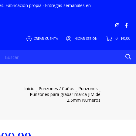
. Fabricación propia · Entregas semanales en
0
$0,00
CREAR CUENTA
INICIAR SESIÓN
-
y Condiciones
Política de Privacidad
Info Franquicias
Inicio
-
Punzones / Cuños
-
Punzones
-
Punzones para grabar marca JIM de
2,5mm Numeros