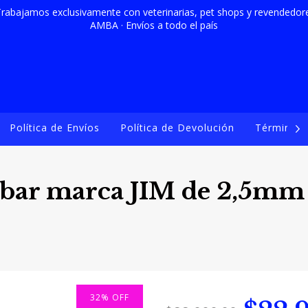
rabajamos exclusivamente con veterinarias, pet shops y revendedores
AMBA · Envíos a todo el país
Política de Envíos
Política de Devolución
Términos 
abar marca JIM de 2,5mm
32
%
OFF