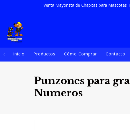
Venta Mayorista de Chapitas para Mascotas T
Inicio
Productos
Cómo Comprar
Contacto
Punzones para gr
Numeros